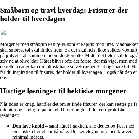
Småbørn og travl hverdag: Frisurer der
holder til hverdagen
Morgener med småbørn kan føles som et kapløb mod uret. Madpakker
skal smøres, tøj skal findes frem, og der skal helst ikke spildes yoghurt
på gulvet – alt sammen inden klokken otte. Midt i det hele skal du også
selv nå at blive klar. Håret bliver ofte det første, der må vige, men med
de rette frisurer kan du faktisk både se velsoigneret ud og spare tid. Her
får du inspiration til frisurer, der holder til hverdagen – også når den er
travl.
Hurtige løsninger til hektiske morgener
Når tiden er knap, handler det om at finde frisurer, der kan sættes på få
minutter og stadig se pæne ud. Her er nogle af de mest praktiske
løsninger:
Den lave knold
– saml håret i nakken, sno det let og fæst med
en elastik eller et par hårnåle. Det ser elegant ud, men kræver
minimal indsats.