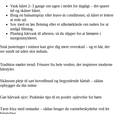
Vask håret 2–3 gange om ugen i stedet for dagligt – det sparer
tid og skåner håret.
Brug en balsamspray eller leave-in conditioner, så håret er lettere
at rede ud.
Sov med en løs fletning eller et silketørklæde om natten for at
undgå filtning.
Planlæg hårvask til aftenen, så du slipper for at føntørre i
morgenmylderet.
Små justeringer i rutinen kan give dig mere overskud – og et hår, der
ser sundt ud uden stor indsats.
Tradition møder trend: Frisurer fra hele verden, der inspirerer moderne
hårstyles
Skånsom pleje til sart hovedbund og begyndende hårtab – sådan
opbygger du din rutine
Gør hårvask sjov: Praktiske tips til en positiv oplevelse for børn
Tæm frizz med omtanke – sådan bruger du varmebeskyttelse ved let
hårstyling