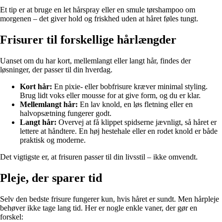
Et tip er at bruge en let hårspray eller en smule tørshampoo om
morgenen – det giver hold og friskhed uden at håret føles tungt.
Frisurer til forskellige hårlængder
Uanset om du har kort, mellemlangt eller langt hår, findes der
løsninger, der passer til din hverdag.
Kort hår:
En pixie- eller bobfrisure kræver minimal styling.
Brug lidt voks eller mousse for at give form, og du er klar.
Mellemlangt hår:
En lav knold, en løs fletning eller en
halvopsætning fungerer godt.
Langt hår:
Overvej at få klippet spidserne jævnligt, så håret er
lettere at håndtere. En høj hestehale eller en rodet knold er både
praktisk og moderne.
Det vigtigste er, at frisuren passer til din livsstil – ikke omvendt.
Pleje, der sparer tid
Selv den bedste frisure fungerer kun, hvis håret er sundt. Men hårpleje
behøver ikke tage lang tid. Her er nogle enkle vaner, der gør en
forskel: