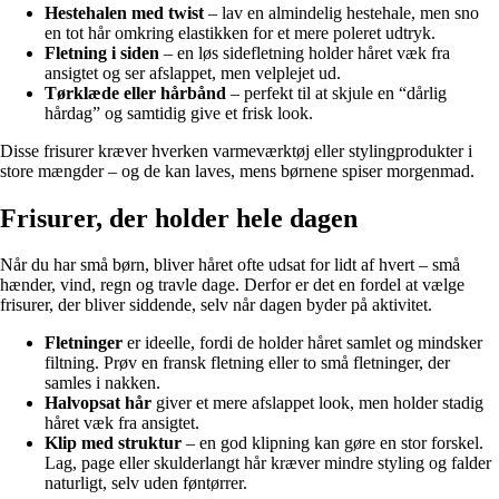
Hestehalen med twist
– lav en almindelig hestehale, men sno
en tot hår omkring elastikken for et mere poleret udtryk.
Fletning i siden
– en løs sidefletning holder håret væk fra
ansigtet og ser afslappet, men velplejet ud.
Tørklæde eller hårbånd
– perfekt til at skjule en “dårlig
hårdag” og samtidig give et frisk look.
Disse frisurer kræver hverken varmeværktøj eller stylingprodukter i
store mængder – og de kan laves, mens børnene spiser morgenmad.
Frisurer, der holder hele dagen
Når du har små børn, bliver håret ofte udsat for lidt af hvert – små
hænder, vind, regn og travle dage. Derfor er det en fordel at vælge
frisurer, der bliver siddende, selv når dagen byder på aktivitet.
Fletninger
er ideelle, fordi de holder håret samlet og mindsker
filtning. Prøv en fransk fletning eller to små fletninger, der
samles i nakken.
Halvopsat hår
giver et mere afslappet look, men holder stadig
håret væk fra ansigtet.
Klip med struktur
– en god klipning kan gøre en stor forskel.
Lag, page eller skulderlangt hår kræver mindre styling og falder
naturligt, selv uden føntørrer.