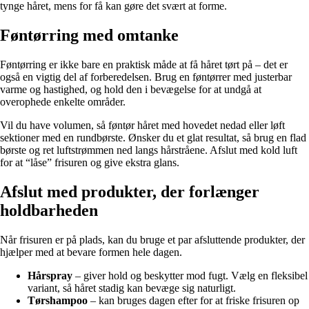
tynge håret, mens for få kan gøre det svært at forme.
Føntørring med omtanke
Føntørring er ikke bare en praktisk måde at få håret tørt på – det er
også en vigtig del af forberedelsen. Brug en føntørrer med justerbar
varme og hastighed, og hold den i bevægelse for at undgå at
overophede enkelte områder.
Vil du have volumen, så føntør håret med hovedet nedad eller løft
sektioner med en rundbørste. Ønsker du et glat resultat, så brug en flad
børste og ret luftstrømmen ned langs hårstråene. Afslut med kold luft
for at “låse” frisuren og give ekstra glans.
Afslut med produkter, der forlænger
holdbarheden
Når frisuren er på plads, kan du bruge et par afsluttende produkter, der
hjælper med at bevare formen hele dagen.
Hårspray
– giver hold og beskytter mod fugt. Vælg en fleksibel
variant, så håret stadig kan bevæge sig naturligt.
Tørshampoo
– kan bruges dagen efter for at friske frisuren op