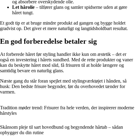
og absorbere overskydende olie.
Let hårolie
– tilfører glans og samler spidserne uden at gøre
håret tungt.
Et godt tip er at bruge mindre produkt ad gangen og bygge holdet
gradvist op. Det giver et mere naturligt og langtidsholdbart resultat.
En god forberedelse betaler sig
At forberede håret før styling handler ikke kun om æstetik – det er
også en investering i hårets sundhed. Med de rette produkter og vaner
kan du beskytte håret mod slid, få frisuren til at holde længere og
samtidig bevare en naturlig glans.
Næste gang du står foran spejlet med stylingværktøjet i hånden, så
husk: Den bedste frisure begynder, før du overhovedet tænder for
varmen.
Tradition møder trend: Frisurer fra hele verden, der inspirerer moderne
hårstyles
Skånsom pleje til sart hovedbund og begyndende hårtab – sådan
opbygger du din rutine