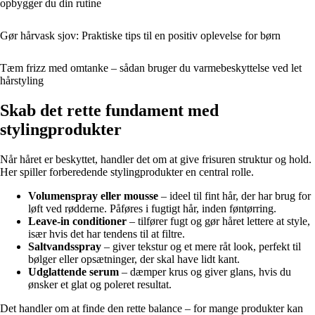
opbygger du din rutine
Gør hårvask sjov: Praktiske tips til en positiv oplevelse for børn
Tæm frizz med omtanke – sådan bruger du varmebeskyttelse ved let
hårstyling
Skab det rette fundament med
stylingprodukter
Når håret er beskyttet, handler det om at give frisuren struktur og hold.
Her spiller forberedende stylingprodukter en central rolle.
Volumenspray eller mousse
– ideel til fint hår, der har brug for
løft ved rødderne. Påføres i fugtigt hår, inden føntørring.
Leave-in conditioner
– tilfører fugt og gør håret lettere at style,
især hvis det har tendens til at filtre.
Saltvandsspray
– giver tekstur og et mere råt look, perfekt til
bølger eller opsætninger, der skal have lidt kant.
Udglattende serum
– dæmper krus og giver glans, hvis du
ønsker et glat og poleret resultat.
Det handler om at finde den rette balance – for mange produkter kan