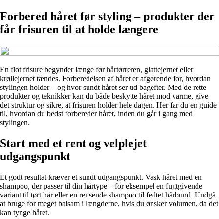
Forbered håret før styling – produkter der
får frisuren til at holde længere
En flot frisure begynder længe før hårtørreren, glattejernet eller
krøllejernet tændes. Forberedelsen af håret er afgørende for, hvordan
stylingen holder – og hvor sundt håret ser ud bagefter. Med de rette
produkter og teknikker kan du både beskytte håret mod varme, give
det struktur og sikre, at frisuren holder hele dagen. Her får du en guide
til, hvordan du bedst forbereder håret, inden du går i gang med
stylingen.
Start med et rent og velplejet
udgangspunkt
Et godt resultat kræver et sundt udgangspunkt. Vask håret med en
shampoo, der passer til din hårtype – for eksempel en fugtgivende
variant til tørt hår eller en rensende shampoo til fedtet hårbund. Undgå
at bruge for meget balsam i længderne, hvis du ønsker volumen, da det
kan tynge håret.