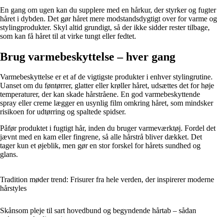
En gang om ugen kan du supplere med en hårkur, der styrker og fugter
håret i dybden. Det gør håret mere modstandsdygtigt over for varme og
stylingprodukter. Skyl altid grundigt, så der ikke sidder rester tilbage,
som kan få håret til at virke tungt eller fedtet.
Brug varmebeskyttelse – hver gang
Varmebeskyttelse er et af de vigtigste produkter i enhver stylingrutine.
Uanset om du føntørrer, glatter eller krøller håret, udsættes det for høje
temperaturer, der kan skade hårstråene. En god varmebeskyttende
spray eller creme lægger en usynlig film omkring håret, som mindsker
risikoen for udtørring og spaltede spidser.
Påfør produktet i fugtigt hår, inden du bruger varmeværktøj. Fordel det
jævnt med en kam eller fingrene, så alle hårstrå bliver dækket. Det
tager kun et øjeblik, men gør en stor forskel for hårets sundhed og
glans.
Tradition møder trend: Frisurer fra hele verden, der inspirerer moderne
hårstyles
Skånsom pleje til sart hovedbund og begyndende hårtab – sådan